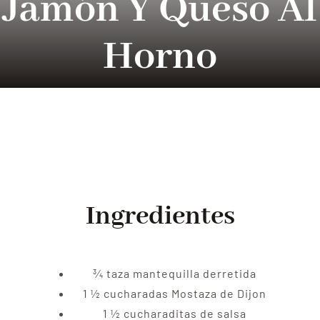
Jamón Y Queso Al
Tradition
Horno
Contact Us
Apply
Locations
Ingredientes
¾
taza
mantequilla derretida
1 ½
cucharadas
Mostaza de Dijon
1 ½
cucharaditas
de salsa