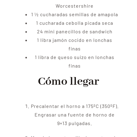
Worcestershire
1 ½
cucharadas
semillas de amapola
1
cucharada
cebolla picada seca
24
mini panecillos de sandwich
1
libra
jamón cocido en lonchas
finas
1
libra
de queso suizo en lonchas
finas
Cómo llegar
Precalentar el horno a 175ºC (350ºF).
Engrasar una fuente de horno de
9×13 pulgadas.