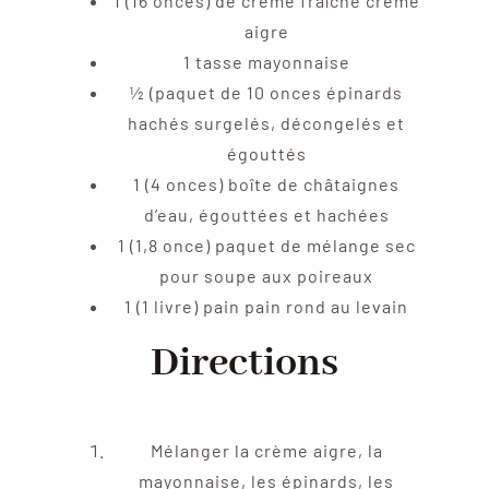
1
(16 onces) de crème fraîche
crème
aigre
1
tasse
mayonnaise
½
(paquet de 10 onces
épinards
hachés surgelés, décongelés et
égouttés
1
(4 onces) boîte de
châtaignes
d’eau, égouttées et hachées
1
(1,8 once) paquet de
mélange sec
pour soupe aux poireaux
1
(1 livre) pain
pain rond au levain
Directions
Mélanger la crème aigre, la
mayonnaise, les épinards, les